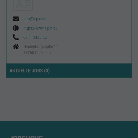
info@k-p-n.de
https://www.k-p-n.de
0711 3433 02
Hindenburgstraße 17
73760 Ostfildern
AKTUELLE JOBS (
0
)