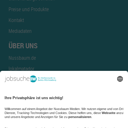
Preise und Produkte
Kontakt
Mediadaten
ÜBER UNS
Nussbaum.de
lokalmatador
kaufinBW
Nussbaum Club
NussbaumID
Nussbaum Medien