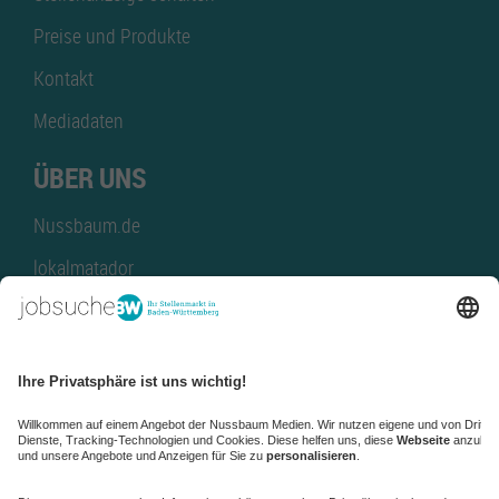
Preise und Produkte
Kontakt
Mediadaten
ÜBER UNS
Nussbaum.de
lokalmatador
kaufinBW
Nussbaum Club
NussbaumID
Nussbaum Medien