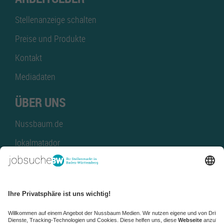
Stellenanzeige schalten
Preise und Produkte
Kontakt
Mediadaten
ÜBER UNS
Nussbaum.de
lokalmatador
kaufinBW
Nussbaum Club
NussbaumID
Nussbaum Medien