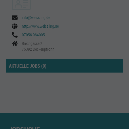
info@weissling.de
http://www.weissling.de
07056 964005
Brechgasse 2
75392 Deckenpfronn
AKTUELLE JOBS (
0
)