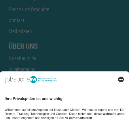
Preise und Produkte
Kontakt
Mediadaten
ÜBER UNS
Nussbaum.de
lokalmatador
kaufinBW
Nussbaum Club
NussbaumID
Nussbaum Medien