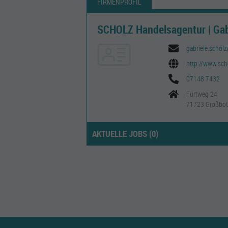
FIRMENPROFIL
SCHOLZ Handelsagentur | Gab
gabriele.schol
http://www.sch
07148 7432
Furtweg 24
71723 Großbot
AKTUELLE JOBS (
0
)