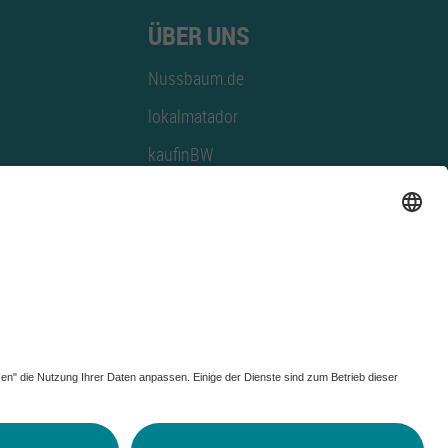
ÜBER UNS
Nussbaum.de
lokalmatador
kaufinBW
Nussbaum Club
NussbaumID
Nussbaum Medien