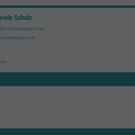
riele Scholz
z@scholz-handelsagentur.de
olz-handelsagentur.de
twar