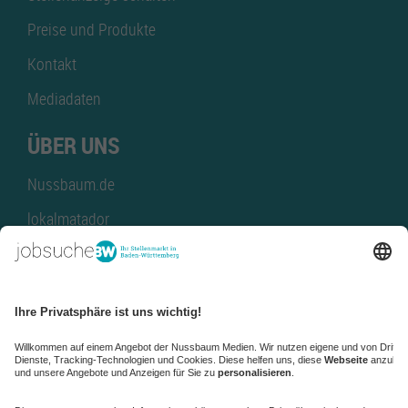
Preise und Produkte
Kontakt
Mediadaten
ÜBER UNS
Nussbaum.de
lokalmatador
kaufinBW
Nussbaum Club
NussbaumID
Nussbaum Medien