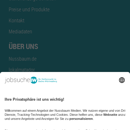
Preise und Produkte
Kontakt
Mediadaten
ÜBER UNS
Nussbaum.de
lokalmatador
kaufinBW
Nussbaum Club
NussbaumID
Nussbaum Medien