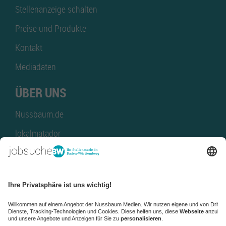
Stellenanzeige schalten
Preise und Produkte
Kontakt
Mediadaten
ÜBER UNS
Nussbaum.de
lokalmatador
kaufinBW
Nussbaum Club
NussbaumID
Nussbaum Medien