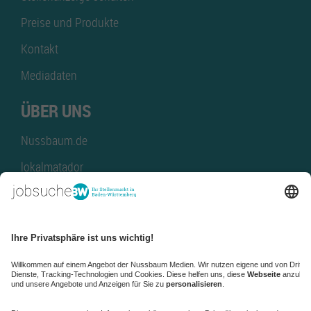
Preise und Produkte
Kontakt
Mediadaten
ÜBER UNS
Nussbaum.de
lokalmatador
kaufinBW
Nussbaum Club
NussbaumID
Nussbaum Medien