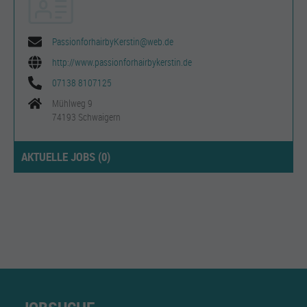
PassionforhairbyKerstin@web.de
http://www.passionforhairbykerstin.de
07138 8107125
Mühlweg 9
74193 Schwaigern
AKTUELLE JOBS (
0
)