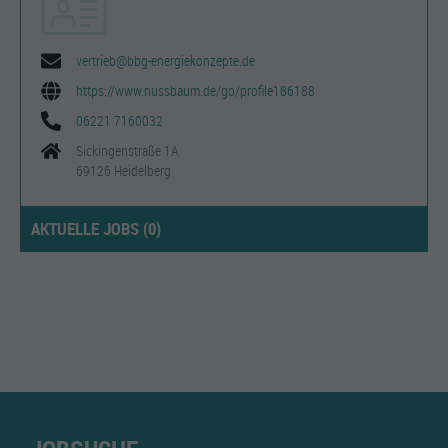
vertrieb@bbg-energiekonzepte.de
https://www.nussbaum.de/go/profile186188
06221 7160032
Sickingenstraße 1A
69126 Heidelberg
AKTUELLE JOBS (
0
)