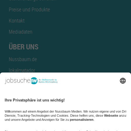
Preise und Produkte
Kontakt
Mediadaten
ÜBER UNS
Nussbaum.de
lokalmatador
kaufinBW
Nussbaum Club
NussbaumID
Nussbaum Medien