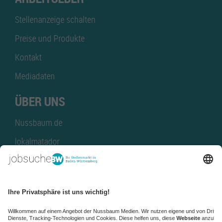
Stellenanzeige schalten
Preise und Produkte
Kontakt
Mediadaten
ÜBER UNS
Nussbaum.de
lokalmatador
kaufinBW
Nussbaum Club
NussbaumID
Nussbaum Medien