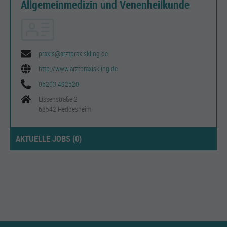
Allgemeinmedizin und Venenheilkunde
praxis@arztpraxiskling.de
http://www.arztpraxiskling.de
06203 492520
Lissenstraße 2
68542 Heddesheim
AKTUELLE JOBS (
0
)