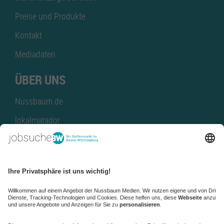
Preise und Produkte
Kontakt
Mediadaten
ÜBER UNS
Nussbaum.de
lokalmatador
kaufinBW
Nussbaum Club
NussbaumID
Nussbaum Medien