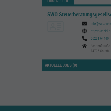
FIRMENPROFIL
SWO Steuerberatungsgesells
info@kanzlei-h
http://kanzlei-
06291 64440
Bahnhofstraße
74706 Osterbu
AKTUELLE JOBS (
0
)