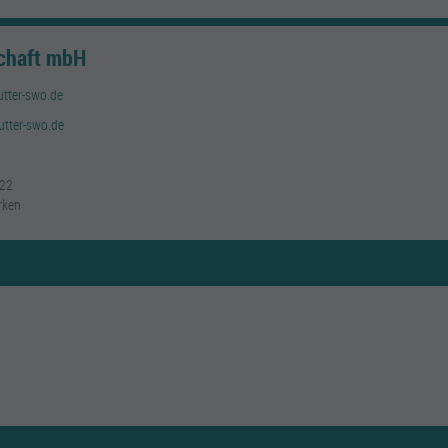
chaft mbH
utter-swo.de
hutter-swo.de
 22
rken