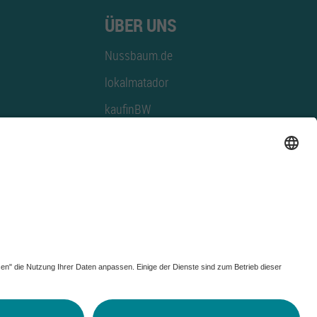
ÜBER UNS
Nussbaum.de
lokalmatador
kaufinBW
Nussbaum Club
NussbaumID
Nussbaum Medien