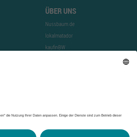
ÜBER UNS
Nussbaum.de
lokalmatador
kaufinBW
Nussbaum Club
NussbaumID
Nussbaum Medien