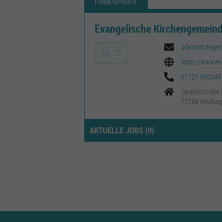
FIRMENPROFIL
Evangelische Kirchengemein
pfarramt.deger
https://www.ev
07121 600249
Leopoldstraße 
72768 Reutlin
AKTUELLE JOBS (
0
)