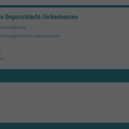
de Degerschlacht-Sickenhausen
schlacht@elkw.de
-kirche-degerschlacht-sickenhausen.de/
9
gen