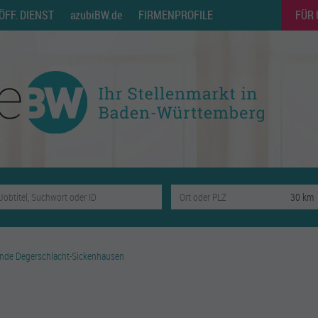
ÖFF. DIENST
azubiBW.de
FIRMENPROFILE
FÜR
nde Degerschlacht-Sickenhausen