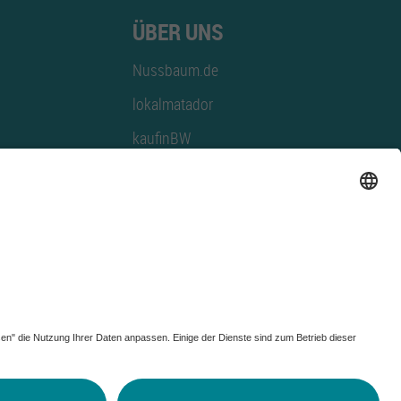
ÜBER UNS
Nussbaum.de
lokalmatador
kaufinBW
Nussbaum Club
NussbaumID
Nussbaum Medien