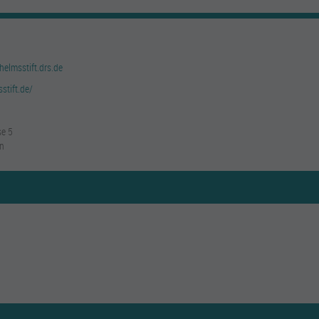
helmsstift.drs.de
stift.de/
se 5
n