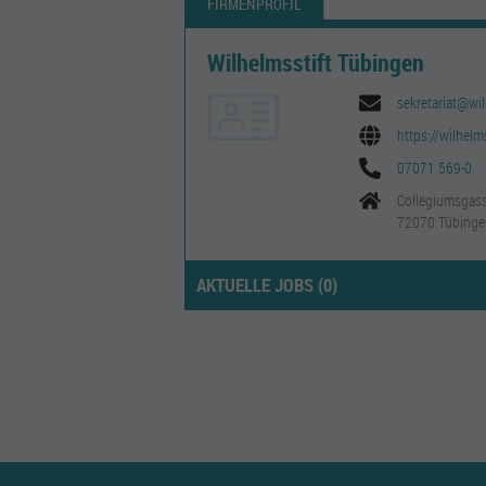
FIRMENPROFIL
Wilhelmsstift Tübingen
sekretariat@wil
https://wilhelms
07071 569-0
Collegiumsgas
72070 Tübinge
AKTUELLE JOBS (
0
)