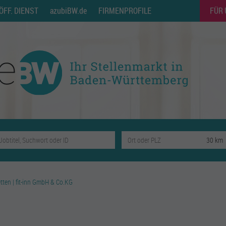
ÖFF. DIENST
azubiBW.de
FIRMENPROFILE
FÜR
etten | fit-inn GmbH & Co.KG