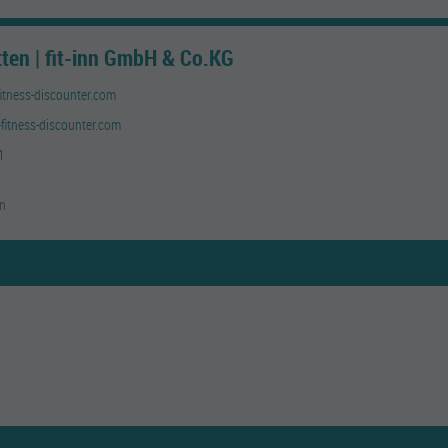
tten | fit-inn GmbH & Co.KG
fitness-discounter.com
-fitness-discounter.com
1
en