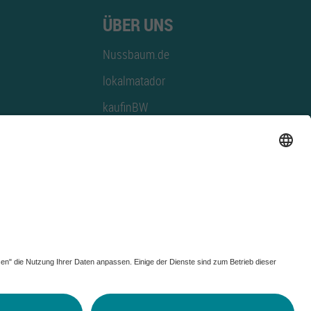
ÜBER UNS
Nussbaum.de
lokalmatador
kaufinBW
Nussbaum Club
NussbaumID
Nussbaum Medien