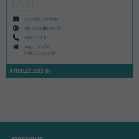
maisack@fleck-co.de
http://www.fleck-co.de
06262 92010
Hauptstraße 34
74869 Schwarzach
AKTUELLE JOBS (
0
)