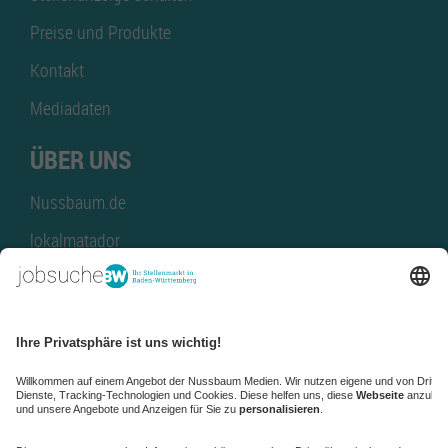
Preise und Produkte
Kontakt
Mediadaten
ÜBER UNS
Nussbaum.de
lokalmatador
kaufinBW
Nussbaum Club
NussbaumID
Nussbaum Medien