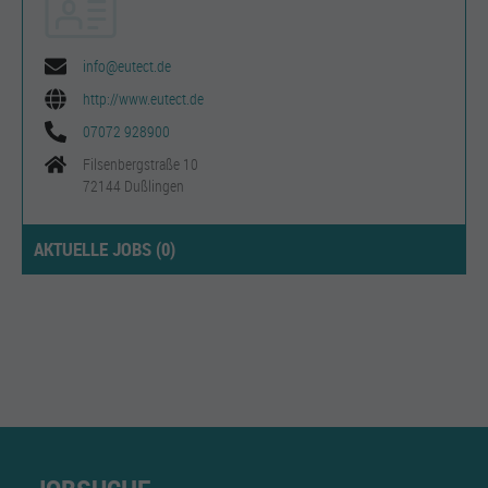
info@eutect.de
http://www.eutect.de
07072 928900
Filsenbergstraße 10
72144 Dußlingen
AKTUELLE JOBS (
0
)