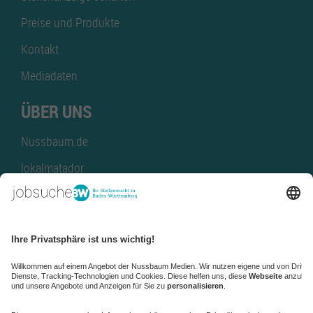
Preise und Produkte
Kontakt
Mediadaten
ÜBER UNS
Nussbaum.de
lokalmatador
kaufinBW
Nussbaum Club
NussbaumID
Nussbaum Medien