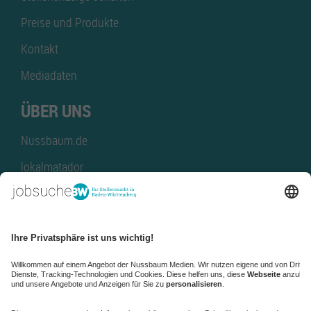
Preise und Produkte
Kontakt
Mediadaten
ÜBER UNS
Nussbaum.de
lokalmatador
kaufinBW
Nussbaum Club
NussbaumID
Nussbaum Medien