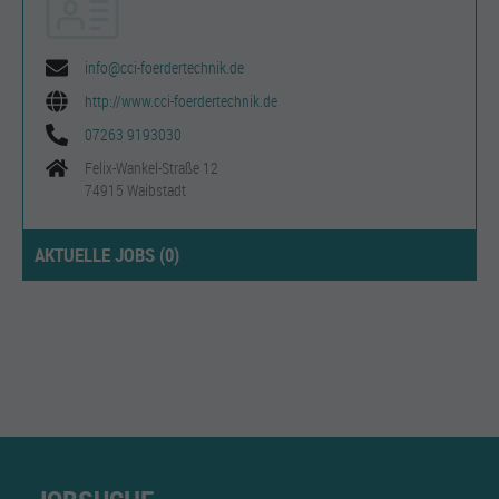
info@cci-foerdertechnik.de
http://www.cci-foerdertechnik.de
07263 9193030
Felix-Wankel-Straße 12
74915 Waibstadt
AKTUELLE JOBS (
0
)