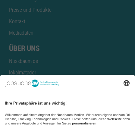
Preise und Produkte
Kontakt
Mediadaten
ÜBER UNS
Nussbaum.de
lokalmatador
kaufinBW
Nussbaum Club
NussbaumID
Nussbaum Medien