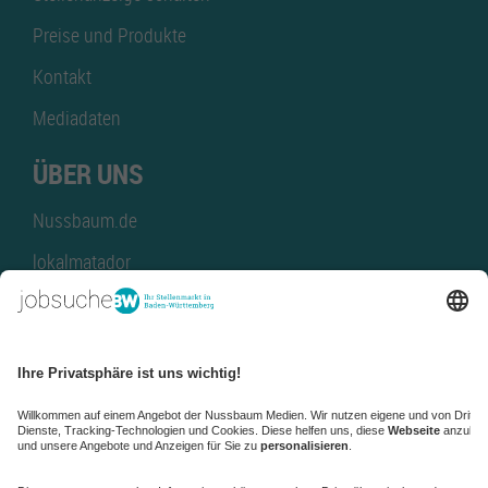
Preise und Produkte
Kontakt
Mediadaten
ÜBER UNS
Nussbaum.de
lokalmatador
kaufinBW
Nussbaum Club
NussbaumID
Nussbaum Medien