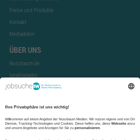
Preise und Produkte
Kontakt
Mediadaten
ÜBER UNS
Nussbaum.de
lokalmatador
kaufinBW
Nussbaum Club
NussbaumID
Nussbaum Medien