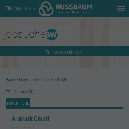
Ein Angebot von
Suche einblenden
Home
Firmenprofile
Aramark GmbH
Merkliste
(0)
FIRMENPROFIL
Aramark GmbH