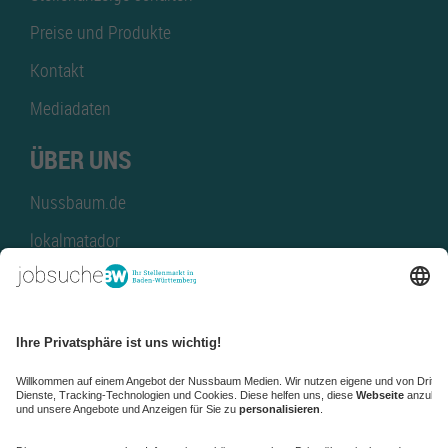
Preise und Produkte
Kontakt
Mediadaten
ÜBER UNS
Nussbaum.de
lokalmatador
kaufinBW
Nussbaum Club
NussbaumID
Nussbaum Medien