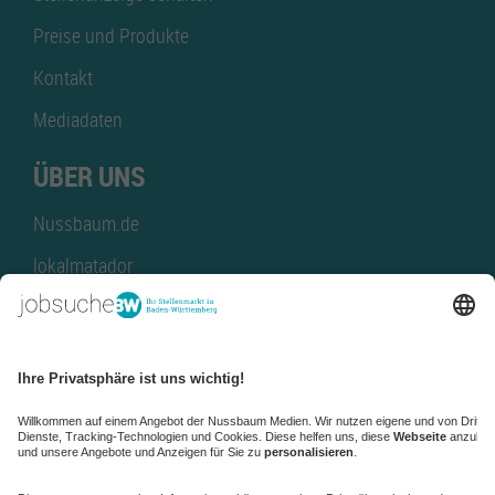
Preise und Produkte
Kontakt
Mediadaten
ÜBER UNS
Nussbaum.de
lokalmatador
kaufinBW
Nussbaum Club
NussbaumID
Nussbaum Medien