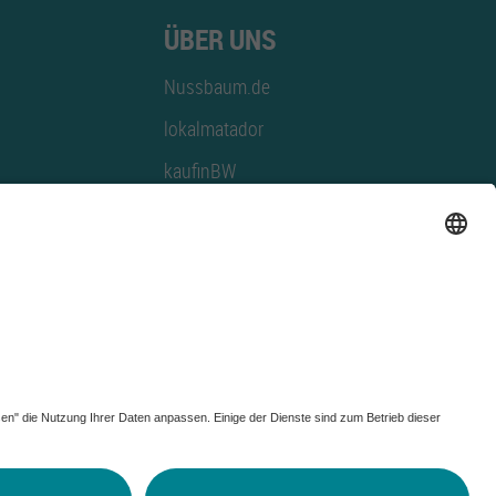
ÜBER UNS
Nussbaum.de
lokalmatador
kaufinBW
Nussbaum Club
NussbaumID
Nussbaum Medien