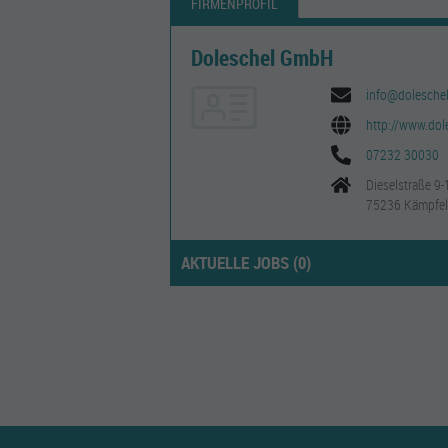
FIRMENPROFIL
Doleschel GmbH
info@dolesche
http://www.do
07232 30030
Dieselstraße 9-
75236 Kämpfe
AKTUELLE JOBS (
0
)