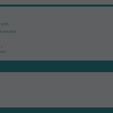
l.gmbh
leschel.gmbh
13
lbach