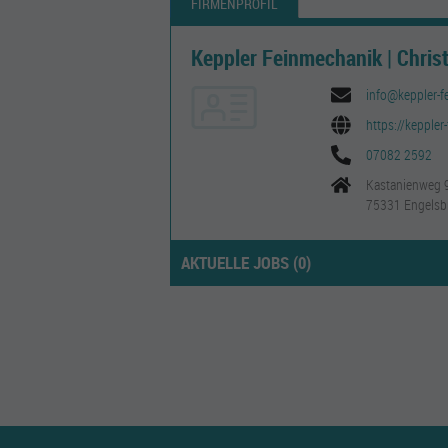
FIRMENPROFIL
Keppler Feinmechanik | Christ
info@keppler-f
https://keppler
07082 2592
Kastanienweg 
75331 Engelsb
AKTUELLE JOBS (
0
)