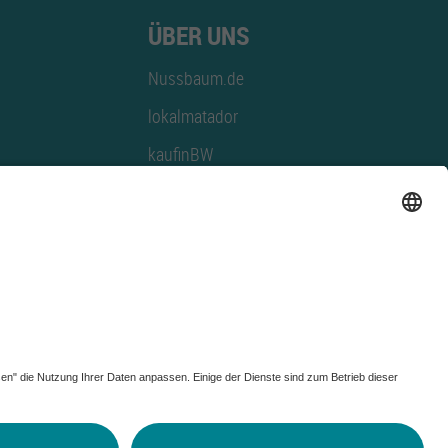
ÜBER UNS
Nussbaum.de
lokalmatador
kaufinBW
Nussbaum Club
NussbaumID
Nussbaum Medien