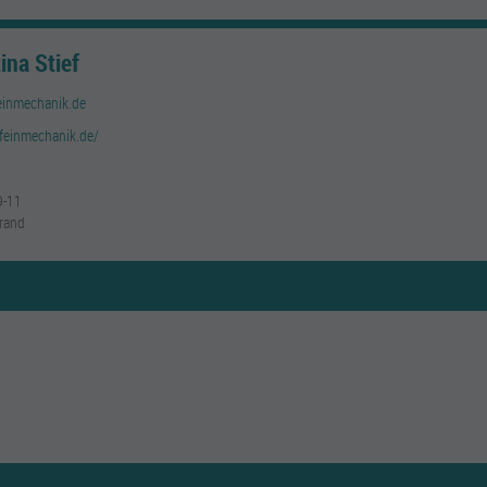
ina Stief
einmechanik.de
-feinmechanik.de/
9-11
rand