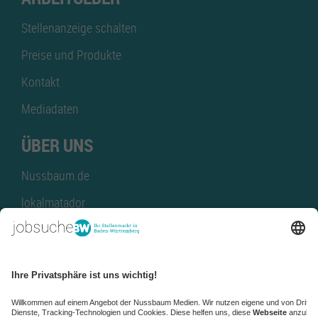
Stellenanzeige schalten
Preise und Produkte
Kontakt
Mediadaten
ÜBER UNS
Nussbaum.de
lokalmatador
kaufinBW
Nussbaum Club
NussbaumID
Nussbaum Medien