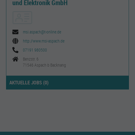
und Elektronik GmbH
msi.aspach@t-online.de
http://www.msi-aspach.de
07191 980500
Benzstr. 6
71546 Aspach b Backnang
AKTUELLE JOBS (
0
)