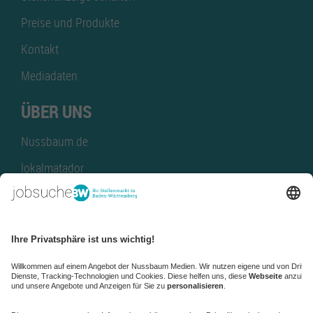
Preise und Produkte
Kontakt
Mediadaten
ÜBER UNS
Nussbaum.de
lokalmatador
kaufinBW
Nussbaum Club
NussbaumID
Nussbaum Medien