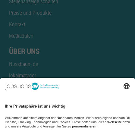
Stellenanzeige schalten
Preise und Produkte
Kontakt
Mediadaten
ÜBER UNS
Nussbaum.de
lokalmatador
kaufinBW
Nussbaum Club
NussbaumID
Nussbaum Medien