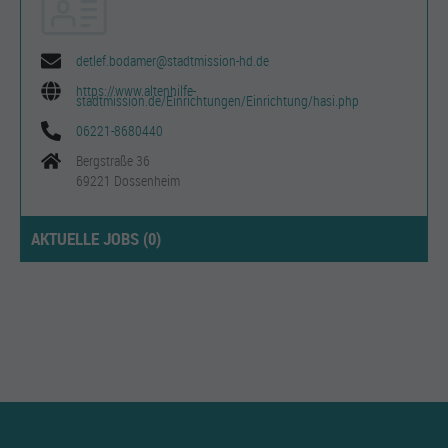
detlef.bodamer@stadtmission-hd.de
https://www.altenhilfe-
stadtmission.de/Einrichtungen/Einrichtung/hasi.php
06221-8680440
Bergstraße 36
69221 Dossenheim
AKTUELLE JOBS (
0
)