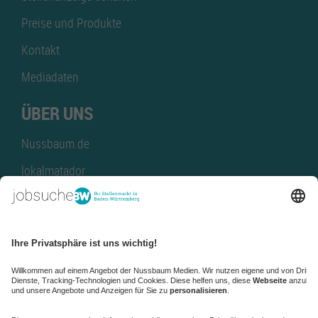
Preise und Produkte
Kontakt
Mediadaten
ÜBER UNS
Nussbaum.de
lokalmatador
kaufinBW
Nussbaum Club
NussbaumID
Nussbaum Medien