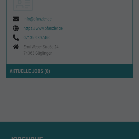
info@pfanzler.de
https://www.pfanzler.de
07135 9397460
Emil-Weber-Straße 24
74363 Güglingen
AKTUELLE JOBS (
0
)