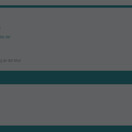
e
tec.de/
g an der Murr