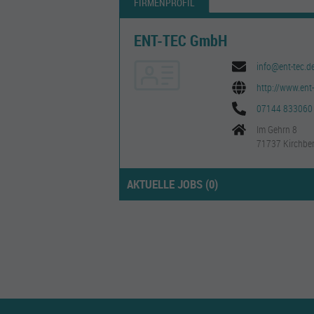
FIRMENPROFIL
ENT-TEC GmbH
info@ent-tec.d
http://www.ent-
07144 833060
Im Gehrn 8
71737 Kirchber
AKTUELLE JOBS (
0
)