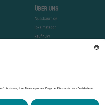
ÜBER UNS
Nussbaum.de
lokalmatador
kaufinBW
Nussbaum Club
NussbaumID
Nussbaum Medien