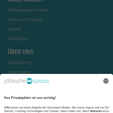
Stellenanzeige schalten
Preise und Produkte
Kontakt
Mediadaten
ÜBER UNS
Nussbaum.de
lokalmatador
kaufinBW
Nussbaum Club
NussbaumID
Nussbaum Medien