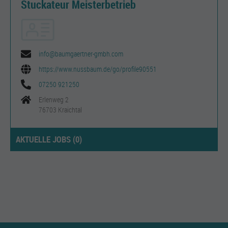
Stuckateur Meisterbetrieb
info@baumgaertner-gmbh.com
https://www.nussbaum.de/go/profile90551
07250 921250
Erlenweg 2
76703 Kraichtal
AKTUELLE JOBS (
0
)