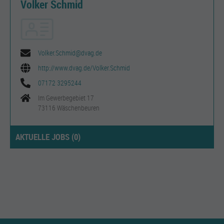
Volker Schmid
Volker.Schmid@dvag.de
http://www.dvag.de/Volker.Schmid
07172 3295244
Im Gewerbegebiet 17
73116 Wäschenbeuren
AKTUELLE JOBS (
0
)