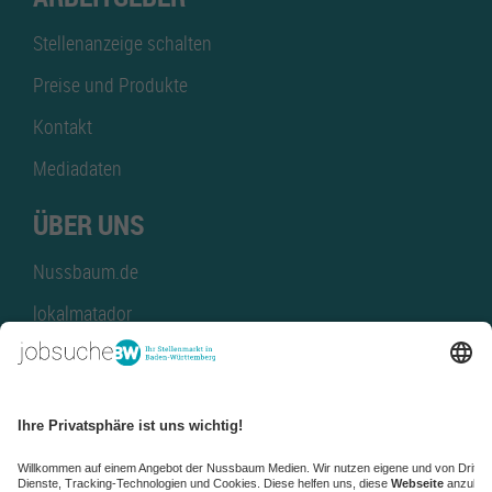
Stellenanzeige schalten
Preise und Produkte
Kontakt
Mediadaten
ÜBER UNS
Nussbaum.de
lokalmatador
kaufinBW
Nussbaum Club
NussbaumID
Nussbaum Medien