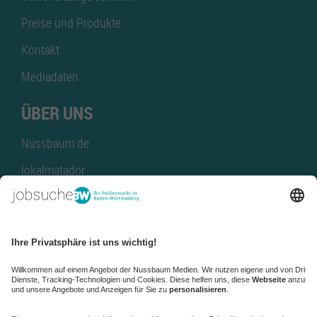
Preise und Produkte
Kontakt
Mediadaten
ÜBER UNS
Nussbaum.de
lokalmatador
kaufinBW
Nussbaum Club
NussbaumID
Nussbaum Medien