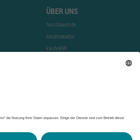
ÜBER UNS
Nussbaum.de
lokalmatador
kaufinBW
Nussbaum Club
NussbaumID
Nussbaum Medien