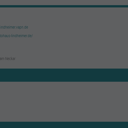
lindheimer.vapn.de
tohaus-lindheimer.de/
 am Neckar