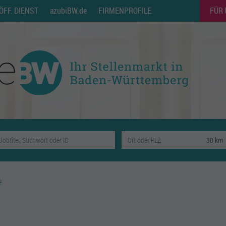
ÖFF. DIENST
azubiBW.de
FIRMENPROFILE
FÜR
H