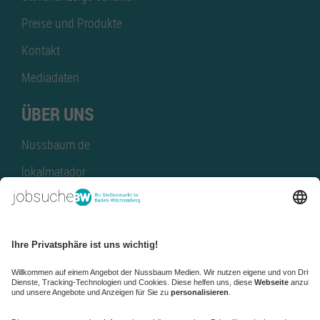
Preise und Produkte
Kontakt
Mediadaten
ÜBER UNS
Nussbaum.de
lokalmatador
kaufinBW
Nussbaum Club
NussbaumID
Nussbaum Medien