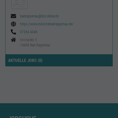
badrappenau@kbz.ekiba.de
https://www.evkirchebadrappenau.de/
07264 4046
Kirchplatz 3
74906 Bad Rappenau
AKTUELLE JOBS (
0
)