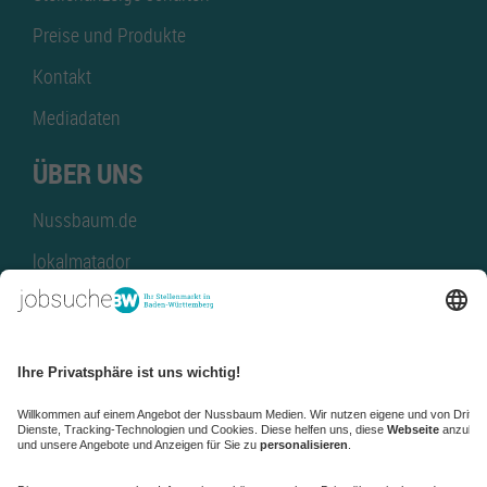
Preise und Produkte
Kontakt
Mediadaten
ÜBER UNS
Nussbaum.de
lokalmatador
kaufinBW
Nussbaum Club
NussbaumID
Nussbaum Medien