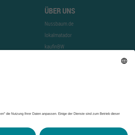
ÜBER UNS
Nussbaum.de
lokalmatador
kaufinBW
Nussbaum Club
NussbaumID
Nussbaum Medien