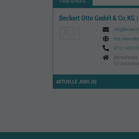
FIRMENPROFIL
Beckert Otto GmbH & Co.KG |
info@Beckert-F
http://www.Bec
07121 930370
Bahnhofstraße
72138 Kirchente
AKTUELLE JOBS (
0
)