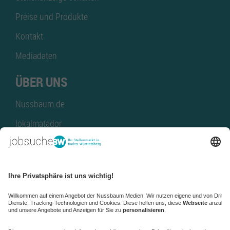
Preise und Produkte
Kontakt
Mediadaten
ÜBER UNS
Nussbaum.de
lokalmatador
kaufinBW
Nussbaum Club
NussbaumID
Nussbaum Medien