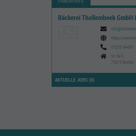
FIRMENPROFIL
Bäckerei Thollembeek GmbH 
info@thollemb
https://www.th
07252 94450
Im Tal 9
75015 Bretten
AKTUELLE JOBS (
0
)