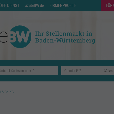
ÖFF. DIENST
azubiBW.de
FIRMENPROFILE
FÜR
H & Co. KG