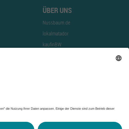
ÜBER UNS
Nussbaum.de
lokalmatador
kaufinBW
Nussbaum Club
NussbaumID
Nussbaum Medien