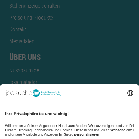
Stellenanzeige schalten
Preise und Produkte
Kontakt
Mediadaten
ÜBER UNS
Nussbaum.de
lokalmatador
kaufinBW
Nussbaum Club
NussbaumID
Nussbaum Medien