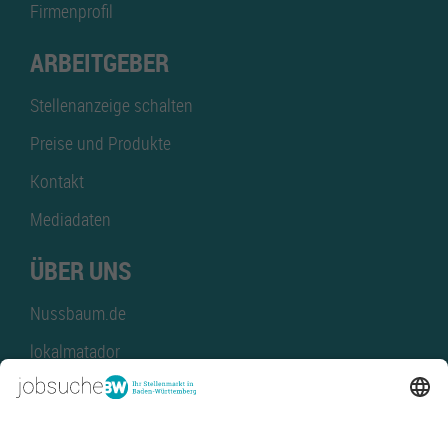
Firmenprofil
ARBEITGEBER
Stellenanzeige schalten
Preise und Produkte
Kontakt
Mediadaten
ÜBER UNS
Nussbaum.de
lokalmatador
kaufinBW
Nussbaum Club