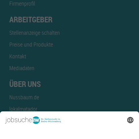
Firmenprofil
ARBEITGEBER
Stellenanzeige schalten
Preise und Produkte
Kontakt
Mediadaten
ÜBER UNS
Nussbaum.de
lokalmatador
kaufinBW
Nussbaum Club