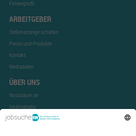
Firmenprofil
ARBEITGEBER
Stellenanzeige schalten
Preise und Produkte
Kontakt
Mediadaten
ÜBER UNS
Nussbaum.de
lokalmatador
kaufinBW
Nussbaum Club