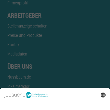
Firmenprofil
ARBEITGEBER
Stellenanzeige schalten
Preise und Produkte
Kontakt
Mediadaten
ÜBER UNS
Nussbaum.de
lokalmatador
kaufinBW
Nussbaum Club