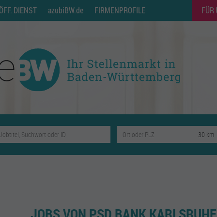
ÖFF. DIENST
azubiBW.de
FIRMENPROFILE
FÜR
JOBS VON PSD BANK KARLSRUHE