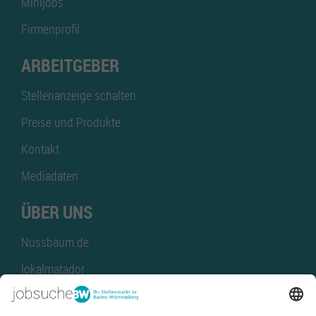
Minijobs
Firmenprofil
ARBEITGEBER
Stellenanzeige schalten
Preise und Produkte
Kontakt
Mediadaten
ÜBER UNS
Nussbaum.de
lokalmatador
kaufinBW