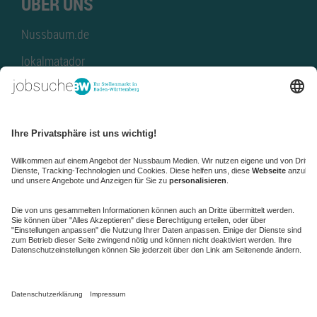
ÜBER UNS
Nussbaum.de
lokalmatador
kaufinBW
Nussbaum Club
NussbaumID
Nussbaum Medien
de.jobble.org
AGB