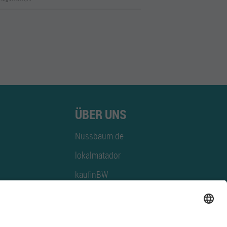
ÜBER UNS
Nussbaum.de
lokalmatador
kaufinBW
Nussbaum Club
NussbaumID