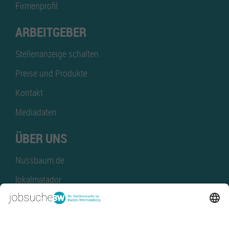
Firmenprofil
ARBEITGEBER
Stellenanzeige schalten
Preise und Produkte
Kontakt
Mediadaten
ÜBER UNS
Nussbaum.de
lokalmatador
kaufinBW
Nussbaum Club